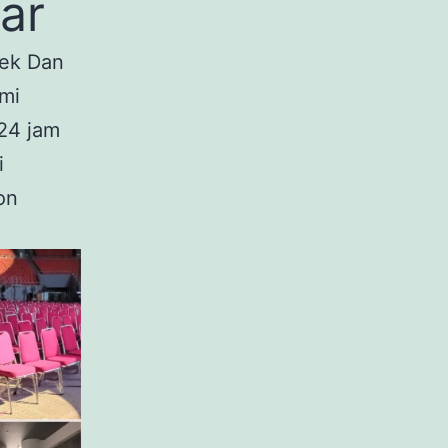
ar
bek Dan
ami
 24 jam
i
on