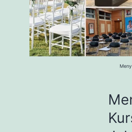
Menye
Me
Kur