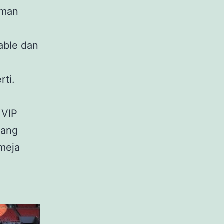
aman
table dan
rti.
 VIP
jang
 meja