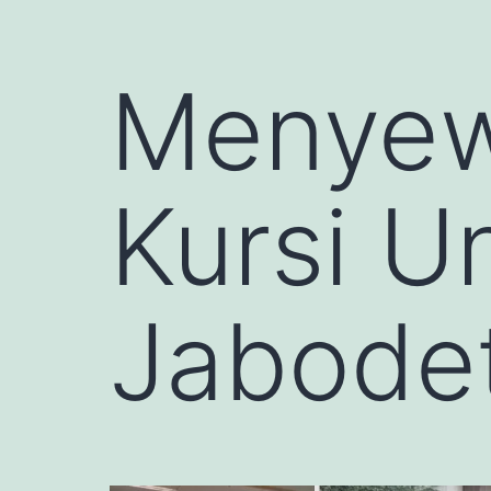
Menyew
Kursi U
Jabodet