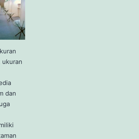
ukuran
k ukuran
.
edia
cm dan
juga
iliki
 taman