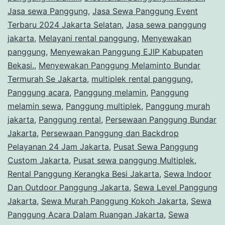
Jasa sewa Panggung
,
Jasa Sewa Panggung Event
Terbaru 2024 Jakarta Selatan
,
Jasa sewa panggung
jakarta
,
Melayani rental panggung
,
Menyewakan
panggung
,
Menyewakan Panggung EJIP Kabupaten
Bekasi.
,
Menyewakan Panggung Melaminto Bundar
Termurah Se Jakarta
,
multiplek rental panggung
,
Panggung acara
,
Panggung melamin
,
Panggung
melamin sewa
,
Panggung multiplek
,
Panggung murah
jakarta
,
Panggung rental
,
Persewaan Panggung Bundar
Jakarta
,
Persewaan Panggung dan Backdrop
Pelayanan 24 Jam Jakarta
,
Pusat Sewa Panggung
Custom Jakarta
,
Pusat sewa panggung Multiplek
,
Rental Panggung Kerangka Besi Jakarta
,
Sewa Indoor
Dan Outdoor Panggung Jakarta
,
Sewa Level Panggung
Jakarta
,
Sewa Murah Panggung Kokoh Jakarta
,
Sewa
Panggung Acara Dalam Ruangan Jakarta
,
Sewa