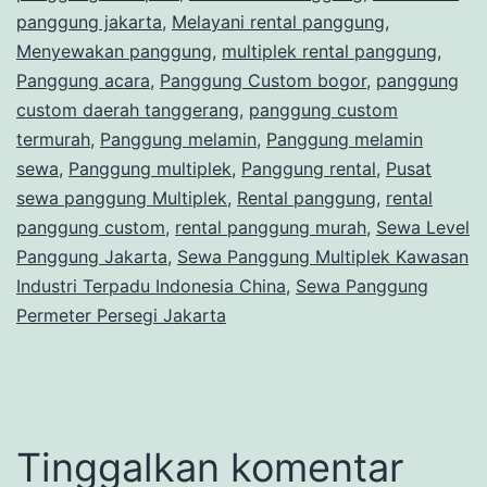
panggung jakarta
,
Melayani rental panggung
,
Menyewakan panggung
,
multiplek rental panggung
,
Panggung acara
,
Panggung Custom bogor
,
panggung
custom daerah tanggerang
,
panggung custom
termurah
,
Panggung melamin
,
Panggung melamin
sewa
,
Panggung multiplek
,
Panggung rental
,
Pusat
sewa panggung Multiplek
,
Rental panggung
,
rental
panggung custom
,
rental panggung murah
,
Sewa Level
Panggung Jakarta
,
Sewa Panggung Multiplek Kawasan
Industri Terpadu Indonesia China
,
Sewa Panggung
Permeter Persegi Jakarta
Tinggalkan komentar