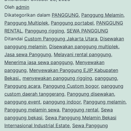
Oleh
admin
Dikategorikan dalam
PANGGUNG
,
Panggung Melamin
,
Panggung Multiplek
,
Panggung portabel
,
PANGGUNG
RENTAL
,
Panggung rigging
,
SEWA PANGGUNG
Ditandai
Custom Panggung Jakarta Utara
,
Disewakan
panggung melamin
,
Disewakan panggung multiplek
,
Jasa sewa Panggung
,
Melayani rental panggung
,
Menerima jasa sewa panggung
,
Menyewakan
panggung
,
Menyewakan Panggung EJIP Kabupaten
Bekasi.
,
menyewakan panggung rigging
,
panggung
,
Panggung acara
,
Panggung Custom bogor
,
panggung
custom daerah tanggerang
,
Panggung disewakan
,
panggung event
,
panggung indoor
,
Panggung melamin
,
Panggung melamin sewa
,
Panggung rental
,
Sewa
panggung bekasi
,
Sewa Panggung Melamin Bekasi
Internasional Industrial Estate
,
Sewa Panggung