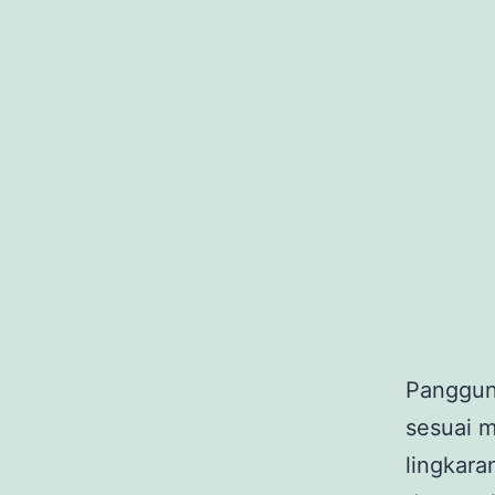
Panggun
sesuai m
lingkara