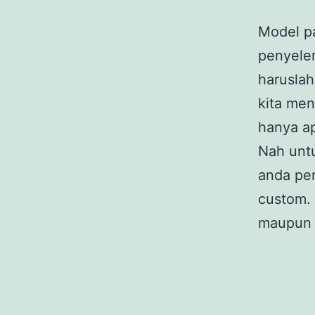
Model p
penyele
haruslah
kita me
hanya ap
Nah unt
anda pe
custom. 
maupun 