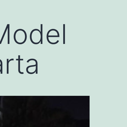
Model
rta