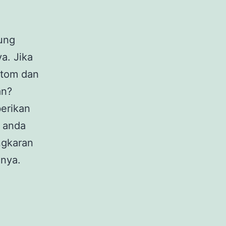
ung
a. Jika
stom dan
an?
erikan
 anda
ngkaran
nya.