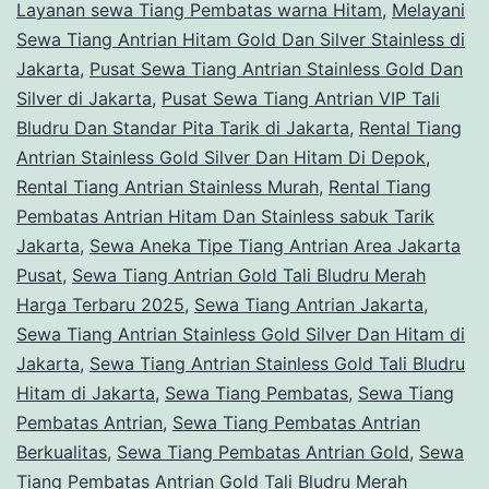
Hitam
Layanan sewa Tiang Pembatas warna Hitam
,
Melayani
Sewa Tiang Antrian Hitam Gold Dan Silver Stainless di
Di
Jakarta
,
Pusat Sewa Tiang Antrian Stainless Gold Dan
Depok
Silver di Jakarta
,
Pusat Sewa Tiang Antrian VIP Tali
Bludru Dan Standar Pita Tarik di Jakarta
,
Rental Tiang
Antrian Stainless Gold Silver Dan Hitam Di Depok
,
Rental Tiang Antrian Stainless Murah
,
Rental Tiang
Pembatas Antrian Hitam Dan Stainless sabuk Tarik
Jakarta
,
Sewa Aneka Tipe Tiang Antrian Area Jakarta
Pusat
,
Sewa Tiang Antrian Gold Tali Bludru Merah
Harga Terbaru 2025
,
Sewa Tiang Antrian Jakarta
,
Sewa Tiang Antrian Stainless Gold Silver Dan Hitam di
Jakarta
,
Sewa Tiang Antrian Stainless Gold Tali Bludru
Hitam di Jakarta
,
Sewa Tiang Pembatas
,
Sewa Tiang
Pembatas Antrian
,
Sewa Tiang Pembatas Antrian
Berkualitas
,
Sewa Tiang Pembatas Antrian Gold
,
Sewa
Tiang Pembatas Antrian Gold Tali Bludru Merah