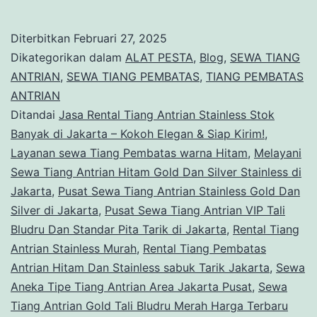
Se
Tia
Diterbitkan
Februari 27, 2025
Ant
Dikategorikan dalam
ALAT PESTA
,
Blog
,
SEWA TIANG
Hi
ANTRIAN
,
SEWA TIANG PEMBATAS
,
TIANG PEMBATAS
ANTRIAN
Go
Ditandai
Jasa Rental Tiang Antrian Stainless Stok
Da
Banyak di Jakarta – Kokoh Elegan & Siap Kirim!
,
Sil
Layanan sewa Tiang Pembatas warna Hitam
,
Melayani
Sewa Tiang Antrian Hitam Gold Dan Silver Stainless di
Sta
Jakarta
,
Pusat Sewa Tiang Antrian Stainless Gold Dan
di
Silver di Jakarta
,
Pusat Sewa Tiang Antrian VIP Tali
Jak
Bludru Dan Standar Pita Tarik di Jakarta
,
Rental Tiang
Antrian Stainless Murah
,
Rental Tiang Pembatas
Antrian Hitam Dan Stainless sabuk Tarik Jakarta
,
Sewa
Aneka Tipe Tiang Antrian Area Jakarta Pusat
,
Sewa
Tiang Antrian Gold Tali Bludru Merah Harga Terbaru