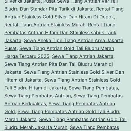
Silver di Jakarta
,
Pusat Sewa Tiang Antrian VIP Tali
Bludru Dan Standar Pita Tarik di Jakarta
,
Rental Tiang
Antrian Stainless Gold Silver Dan Hitam Di Depok
,
Rental Tiang Antrian Stainless Murah
,
Rental Tiang
Pembatas Antrian Hitam Dan Stainless sabuk Tarik
Jakarta
,
Sewa Aneka Tipe Tiang Antrian Area Jakarta
Pusat
,
Sewa Tiang Antrian Gold Tali Bludru Merah
Harga Terbaru 2025
,
Sewa Tiang Antrian Jakarta
,
Sewa Tiang Antrian Pita Dan Tali Bludru Merah di
Jakarta
,
Sewa Tiang Antrian Stainless Gold Silver Dan
Hitam di Jakarta
,
Sewa Tiang Antrian Stainless Gold
Tali Bludru Hitam di Jakarta
,
Sewa Tiang Pembatas
,
Sewa Tiang Pembatas Antrian
,
Sewa Tiang Pembatas
Antrian Berkualitas
,
Sewa Tiang Pembatas Antrian
Gold
,
Sewa Tiang Pembatas Antrian Gold Tali Bludru
Merah Jakarta
,
Sewa Tiang Pembatas Antrian Gold Tali
Bludru Merah Jakarta Murah
,
Sewa Tiang Pembatas