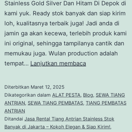
Stainless Gold Silver Dan Hitam Di Depok di
kami yuk. Ready stok banyak dan siap kirim
loh, kualitasnya terbaik juga! Jadi anda di
jamin ga akan kecewa, terlebih produk kami
ini original, sehingga tampilanya cantik dan
memukau juga. Wulan production adalah
Rental
tempat…
Lanjutkan membaca
Tiang
Antrian
Diterbitkan
Maret 12, 2025
Stainless
Dikategorikan dalam
ALAT PESTA
,
Blog
,
SEWA TIANG
Gold
ANTRIAN
,
SEWA TIANG PEMBATAS
,
TIANG PEMBATAS
ANTRIAN
Silver
Ditandai
Jasa Rental Tiang Antrian Stainless Stok
Dan
Banyak di Jakarta – Kokoh Elegan & Siap Kirim!
,