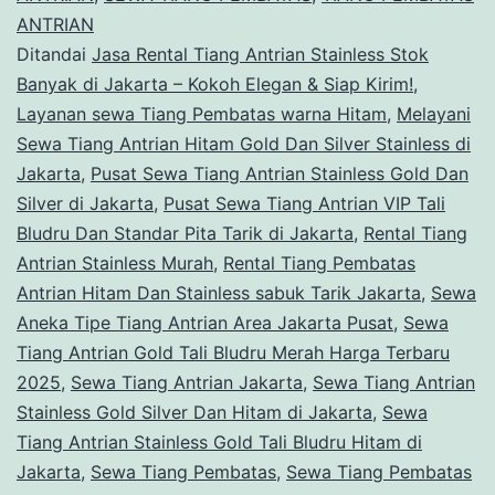
ANTRIAN
Silver
Ditandai
Jasa Rental Tiang Antrian Stainless Stok
Dan
Banyak di Jakarta – Kokoh Elegan & Siap Kirim!
,
Hitam
Layanan sewa Tiang Pembatas warna Hitam
,
Melayani
Sewa Tiang Antrian Hitam Gold Dan Silver Stainless di
di
Jakarta
,
Pusat Sewa Tiang Antrian Stainless Gold Dan
Jakarta
Silver di Jakarta
,
Pusat Sewa Tiang Antrian VIP Tali
Bludru Dan Standar Pita Tarik di Jakarta
,
Rental Tiang
Antrian Stainless Murah
,
Rental Tiang Pembatas
Antrian Hitam Dan Stainless sabuk Tarik Jakarta
,
Sewa
Aneka Tipe Tiang Antrian Area Jakarta Pusat
,
Sewa
Tiang Antrian Gold Tali Bludru Merah Harga Terbaru
2025
,
Sewa Tiang Antrian Jakarta
,
Sewa Tiang Antrian
Stainless Gold Silver Dan Hitam di Jakarta
,
Sewa
Tiang Antrian Stainless Gold Tali Bludru Hitam di
Jakarta
,
Sewa Tiang Pembatas
,
Sewa Tiang Pembatas