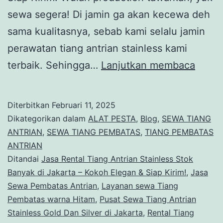
sewa segera! Di jamin ga akan kecewa deh
sama kualitasnya, sebab kami selalu jamin
perawatan tiang antrian stainless kami
Jasa
terbaik. Sehingga…
Lanjutkan membaca
Renta
Tiang
Diterbitkan
Februari 11, 2025
Antri
Dikategorikan dalam
ALAT PESTA
,
Blog
,
SEWA TIANG
Stainl
ANTRIAN
,
SEWA TIANG PEMBATAS
,
TIANG PEMBATAS
ANTRIAN
Stok
Ditandai
Jasa Rental Tiang Antrian Stainless Stok
Bany
Banyak di Jakarta – Kokoh Elegan & Siap Kirim!
,
Jasa
di
Sewa Pembatas Antrian
,
Layanan sewa Tiang
Pembatas warna Hitam
,
Pusat Sewa Tiang Antrian
Jakar
Stainless Gold Dan Silver di Jakarta
,
Rental Tiang
–