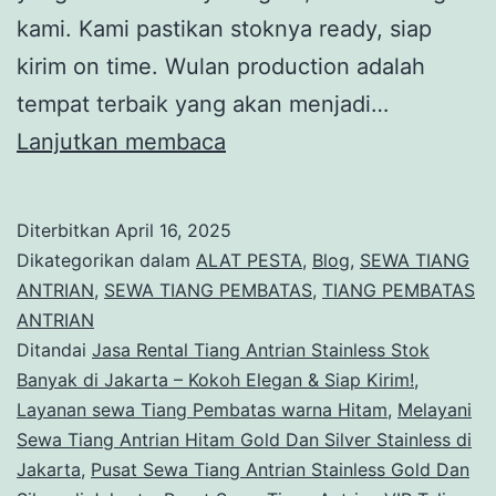
kami. Kami pastikan stoknya ready, siap
kirim on time. Wulan production adalah
tempat terbaik yang akan menjadi…
Sewa
Lanjutkan membaca
Tiang
Antrian
Diterbitkan
April 16, 2025
Pita
Dikategorikan dalam
ALAT PESTA
,
Blog
,
SEWA TIANG
Dan
ANTRIAN
,
SEWA TIANG PEMBATAS
,
TIANG PEMBATAS
ANTRIAN
Tali
Ditandai
Jasa Rental Tiang Antrian Stainless Stok
Bludru
Banyak di Jakarta – Kokoh Elegan & Siap Kirim!
,
Merah
Layanan sewa Tiang Pembatas warna Hitam
,
Melayani
Sewa Tiang Antrian Hitam Gold Dan Silver Stainless di
di
Jakarta
,
Pusat Sewa Tiang Antrian Stainless Gold Dan
Jakarta