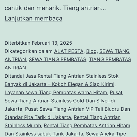
cantik dan menarik. Tiang antrian…
Pusat
Lanjutkan membaca
Sewa
Tiang
Diterbitkan
Februari 13, 2025
Antrian
Dikategorikan dalam
ALAT PESTA
,
Blog
,
SEWA TIANG
VIP
ANTRIAN
,
SEWA TIANG PEMBATAS
,
TIANG PEMBATAS
ANTRIAN
Tali
Ditandai
Jasa Rental Tiang Antrian Stainless Stok
Bludru
Banyak di Jakarta – Kokoh Elegan & Siap Kirim!
,
Dan
Layanan sewa Tiang Pembatas warna Hitam
,
Pusat
Sewa Tiang Antrian Stainless Gold Dan Silver di
Standar
Jakarta
,
Pusat Sewa Tiang Antrian VIP Tali Bludru Dan
Pita
Standar Pita Tarik di Jakarta
,
Rental Tiang Antrian
Tarik
Stainless Murah
,
Rental Tiang Pembatas Antrian Hitam
di
Dan Stainless sabuk Tarik Jakarta
,
Sewa Aneka Tipe