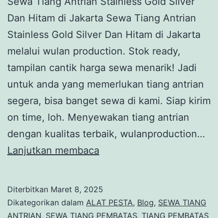
Sewa Tiang Antrian Stainless Gold Silver
Dan Hitam di Jakarta Sewa Tiang Antrian
Stainless Gold Silver Dan Hitam di Jakarta
melalui wulan production. Stok ready,
tampilan cantik harga sewa menarik! Jadi
untuk anda yang memerlukan tiang antrian
segera, bisa banget sewa di kami. Siap kirim
on time, loh. Menyewakan tiang antrian
dengan kualitas terbaik, wulanproduction…
Sewa
Lanjutkan membaca
Tiang
Antrian
Diterbitkan
Maret 8, 2025
Stainless
Dikategorikan dalam
ALAT PESTA
,
Blog
,
SEWA TIANG
Gold
ANTRIAN
,
SEWA TIANG PEMBATAS
,
TIANG PEMBATAS