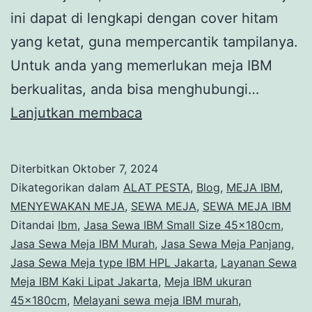
ini dapat di lengkapi dengan cover hitam
yang ketat, guna mempercantik tampilanya.
Untuk anda yang memerlukan meja IBM
berkualitas, anda bisa menghubungi…
Sewa
Lanjutkan membaca
Meja
Panjang
Diterbitkan
Oktober 7, 2024
Type
Dikategorikan dalam
ALAT PESTA
,
Blog
,
MEJA IBM
,
IBM
MENYEWAKAN MEJA
,
SEWA MEJA
,
SEWA MEJA IBM
Ditandai
Ibm
,
Jasa Sewa IBM Small Size 45x180cm
,
Cover
Jasa Sewa Meja IBM Murah
,
Jasa Sewa Meja Panjang
,
Hitam
Jasa Sewa Meja type IBM HPL Jakarta
,
Layanan Sewa
Area
Meja IBM Kaki Lipat Jakarta
,
Meja IBM ukuran
45x180cm
,
Melayani sewa meja IBM murah
Jakarta
,