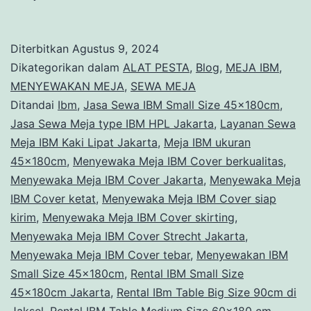
IBm
Table
Diterbitkan
Agustus 9, 2024
Big
Dikategorikan dalam
ALAT PESTA
,
Blog
,
MEJA IBM
,
Size
MENYEWAKAN MEJA
,
SEWA MEJA
Ditandai
Ibm
,
Jasa Sewa IBM Small Size 45x180cm
,
90cm
Jasa Sewa Meja type IBM HPL Jakarta
,
Layanan Sewa
di
Meja IBM Kaki Lipat Jakarta
,
Meja IBM ukuran
Jaksel
45x180cm
,
Menyewaka Meja IBM Cover berkualitas
,
Menyewaka Meja IBM Cover Jakarta
,
Menyewaka Meja
IBM Cover ketat
,
Menyewaka Meja IBM Cover siap
kirim
,
Menyewaka Meja IBM Cover skirting
,
Menyewaka Meja IBM Cover Strecht Jakarta
,
Menyewaka Meja IBM Cover tebar
,
Menyewakan IBM
Small Size 45x180cm
,
Rental IBM Small Size
45x180cm Jakarta
,
Rental IBm Table Big Size 90cm di