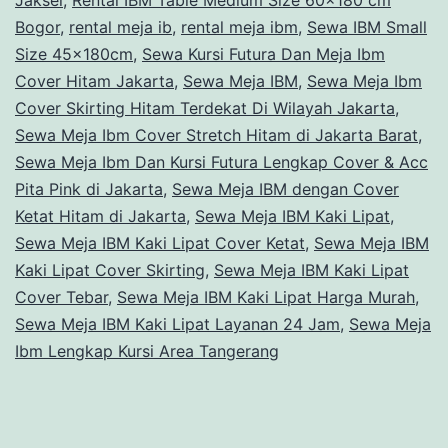
Jaksel
,
Rental IBM Table Medium Size 60x180 cm
Bogor
,
rental meja ib
,
rental meja ibm
,
Sewa IBM Small
Size 45x180cm
,
Sewa Kursi Futura Dan Meja Ibm
Cover Hitam Jakarta
,
Sewa Meja IBM
,
Sewa Meja Ibm
Cover Skirting Hitam Terdekat Di Wilayah Jakarta
,
Sewa Meja Ibm Cover Stretch Hitam di Jakarta Barat
,
Sewa Meja Ibm Dan Kursi Futura Lengkap Cover & Acc
Pita Pink di Jakarta
,
Sewa Meja IBM dengan Cover
Ketat Hitam di Jakarta
,
Sewa Meja IBM Kaki Lipat
,
Sewa Meja IBM Kaki Lipat Cover Ketat
,
Sewa Meja IBM
Kaki Lipat Cover Skirting
,
Sewa Meja IBM Kaki Lipat
Cover Tebar
,
Sewa Meja IBM Kaki Lipat Harga Murah
,
Sewa Meja IBM Kaki Lipat Layanan 24 Jam
,
Sewa Meja
Ibm Lengkap Kursi Area Tangerang