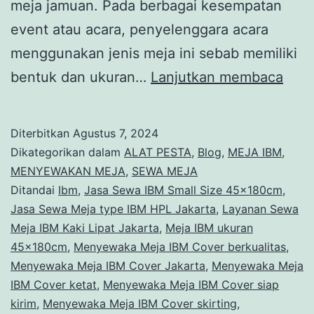
meja jamuan. Pada berbagai kesempatan
event atau acara, penyelenggara acara
menggunakan jenis meja ini sebab memiliki
Rent
bentuk dan ukuran…
Lanjutkan membaca
IBM
Smal
Diterbitkan
Agustus 7, 2024
Size
Dikategorikan dalam
ALAT PESTA
,
Blog
,
MEJA IBM
,
45x
MENYEWAKAN MEJA
,
SEWA MEJA
Ditandai
Ibm
,
Jasa Sewa IBM Small Size 45x180cm
,
Jaka
Jasa Sewa Meja type IBM HPL Jakarta
,
Layanan Sewa
Meja IBM Kaki Lipat Jakarta
,
Meja IBM ukuran
45x180cm
,
Menyewaka Meja IBM Cover berkualitas
,
Menyewaka Meja IBM Cover Jakarta
,
Menyewaka Meja
IBM Cover ketat
,
Menyewaka Meja IBM Cover siap
kirim
,
Menyewaka Meja IBM Cover skirting
,