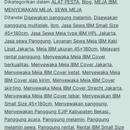
Ibm
Dikategorikan dalam
ALAT PESTA
,
Blog
,
MEJA IBM
,
Cove
MENYEWAKAN MEJA
,
SEWA MEJA
Ditandai
Disewakan panggung melamin
,
Disewakan
Rumb
panggung multiplek
,
Ibm
,
Jasa Sewa IBM Small Size
Hita
45x180cm
,
Jasa Sewa Meja type IBM HPL Jakarta
,
Area
Jasa sewa Panggung
,
Layanan Sewa Meja IBM Kaki
Lipat Jakarta
,
Meja IBM ukuran 45x180cm
,
Melayani
Terde
rental panggung
,
Menyewaka Meja IBM Cover
Jakar
berkualitas
,
Menyewaka Meja IBM Cover Jakarta
,
Menyewaka Meja IBM Cover ketat
,
Menyewaka Meja
IBM Cover siap kirim
,
Menyewaka Meja IBM Cover
skirting
,
Menyewaka Meja IBM Cover Strecht Jakarta
,
Menyewaka Meja IBM Cover tebar
,
Menyewakan IBM
Small Size 45x180cm
,
Menyewakan panggung
,
Menyewakan Panggung EJIP Kabupaten Bekasi.
,
Panggung acara
,
Panggung melamin
,
Panggung
melamin sewa
,
Panggung rental
,
Rental IBM Small Size