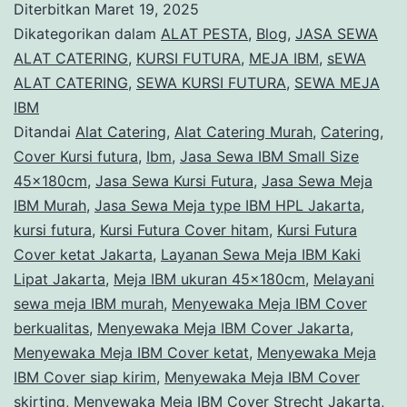
Diterbitkan
Maret 19, 2025
Futura
Dikategorikan dalam
ALAT PESTA
,
Blog
,
JASA SEWA
Cover
ALAT CATERING
,
KURSI FUTURA
,
MEJA IBM
,
sEWA
ALAT CATERING
,
SEWA KURSI FUTURA
,
SEWA MEJA
Hitam
IBM
Dan
Ditandai
Alat Catering
,
Alat Catering Murah
,
Catering
,
Alat
Cover Kursi futura
,
Ibm
,
Jasa Sewa IBM Small Size
45x180cm
,
Jasa Sewa Kursi Futura
,
Jasa Sewa Meja
Catering
IBM Murah
,
Jasa Sewa Meja type IBM HPL Jakarta
,
Hotel
kursi futura
,
Kursi Futura Cover hitam
,
Kursi Futura
Des
Cover ketat Jakarta
,
Layanan Sewa Meja IBM Kaki
Indes
Lipat Jakarta
,
Meja IBM ukuran 45x180cm
,
Melayani
sewa meja IBM murah
,
Menyewaka Meja IBM Cover
Jakarta
berkualitas
,
Menyewaka Meja IBM Cover Jakarta
,
Menyewaka Meja IBM Cover ketat
,
Menyewaka Meja
IBM Cover siap kirim
,
Menyewaka Meja IBM Cover
skirting
,
Menyewaka Meja IBM Cover Strecht Jakarta
,