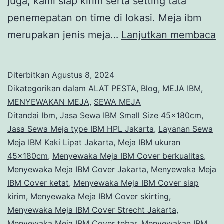
juga, kami siap kirim serta setting tata
penemepatan on time di lokasi. Meja ibm
R
merupakan jenis meja…
Lanjutkan membaca
I
T
Diterbitkan
Agustus 8, 2024
M
Dikategorikan dalam
ALAT PESTA
,
Blog
,
MEJA IBM
,
S
MENYEWAKAN MEJA
,
SEWA MEJA
Ditandai
Ibm
,
Jasa Sewa IBM Small Size 45x180cm
,
6
Jasa Sewa Meja type IBM HPL Jakarta
,
Layanan Sewa
c
Meja IBM Kaki Lipat Jakarta
,
Meja IBM ukuran
B
45x180cm
,
Menyewaka Meja IBM Cover berkualitas
,
Menyewaka Meja IBM Cover Jakarta
,
Menyewaka Meja
IBM Cover ketat
,
Menyewaka Meja IBM Cover siap
kirim
,
Menyewaka Meja IBM Cover skirting
,
Menyewaka Meja IBM Cover Strecht Jakarta
,
Menyewaka Meja IBM Cover tebar
,
Menyewakan IBM