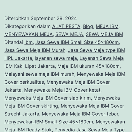
Ja
Se
Diterbitkan
September 28, 2024
Me
Dikategorikan dalam
ALAT PESTA
,
Blog
,
MEJA IBM
,
Ty
MENYEWAKAN MEJA
,
SEWA MEJA
,
SEWA MEJA IBM
Ditandai
Ibm
,
Jasa Sewa IBM Small Size 45x180cm
,
IB
Jasa Sewa Meja IBM Murah
,
Jasa Sewa Meja type IBM
St
HPL Jakarta
,
layanan sewa meja
,
Layanan Sewa Meja
Ba
IBM Kaki Lipat Jakarta
,
Meja IBM ukuran 45x180cm
,
Melayani sewa meja IBM murah
,
Menyewaka Meja IBM
Ar
Cover berkualitas
,
Menyewaka Meja IBM Cover
Te
Jakarta
,
Menyewaka Meja IBM Cover ketat
,
Jak
Menyewaka Meja IBM Cover siap kirim
,
Menyewaka
Meja IBM Cover skirting
,
Menyewaka Meja IBM Cover
Strecht Jakarta
,
Menyewaka Meja IBM Cover tebar
,
Menyewakan IBM Small Size 45x180cm
,
Menyewakan
Meja IBM Ready Stok
,
Penyedia Jasa Sewa Meja Type