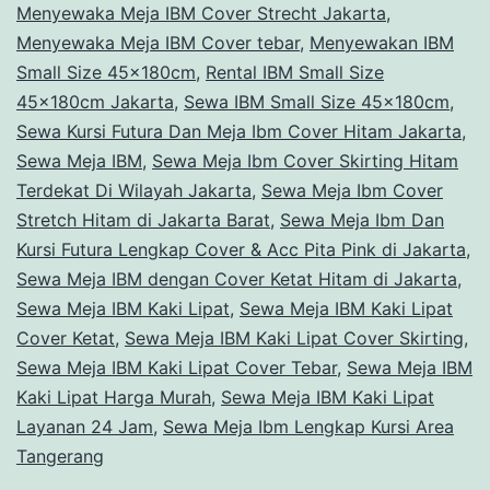
Menyewaka Meja IBM Cover Strecht Jakarta
,
Menyewaka Meja IBM Cover tebar
,
Menyewakan IBM
Small Size 45x180cm
,
Rental IBM Small Size
45x180cm Jakarta
,
Sewa IBM Small Size 45x180cm
,
Sewa Kursi Futura Dan Meja Ibm Cover Hitam Jakarta
,
Sewa Meja IBM
,
Sewa Meja Ibm Cover Skirting Hitam
Terdekat Di Wilayah Jakarta
,
Sewa Meja Ibm Cover
Stretch Hitam di Jakarta Barat
,
Sewa Meja Ibm Dan
Kursi Futura Lengkap Cover & Acc Pita Pink di Jakarta
,
Sewa Meja IBM dengan Cover Ketat Hitam di Jakarta
,
Sewa Meja IBM Kaki Lipat
,
Sewa Meja IBM Kaki Lipat
Cover Ketat
,
Sewa Meja IBM Kaki Lipat Cover Skirting
,
Sewa Meja IBM Kaki Lipat Cover Tebar
,
Sewa Meja IBM
Kaki Lipat Harga Murah
,
Sewa Meja IBM Kaki Lipat
Layanan 24 Jam
,
Sewa Meja Ibm Lengkap Kursi Area
Tangerang