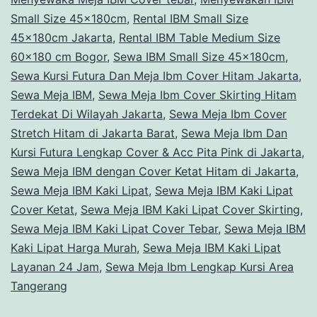
Small Size 45x180cm
,
Rental IBM Small Size
45x180cm Jakarta
,
Rental IBM Table Medium Size
60x180 cm Bogor
,
Sewa IBM Small Size 45x180cm
,
Sewa Kursi Futura Dan Meja Ibm Cover Hitam Jakarta
,
Sewa Meja IBM
,
Sewa Meja Ibm Cover Skirting Hitam
Terdekat Di Wilayah Jakarta
,
Sewa Meja Ibm Cover
Stretch Hitam di Jakarta Barat
,
Sewa Meja Ibm Dan
Kursi Futura Lengkap Cover & Acc Pita Pink di Jakarta
,
Sewa Meja IBM dengan Cover Ketat Hitam di Jakarta
,
Sewa Meja IBM Kaki Lipat
,
Sewa Meja IBM Kaki Lipat
Cover Ketat
,
Sewa Meja IBM Kaki Lipat Cover Skirting
,
Sewa Meja IBM Kaki Lipat Cover Tebar
,
Sewa Meja IBM
Kaki Lipat Harga Murah
,
Sewa Meja IBM Kaki Lipat
Layanan 24 Jam
,
Sewa Meja Ibm Lengkap Kursi Area
Tangerang