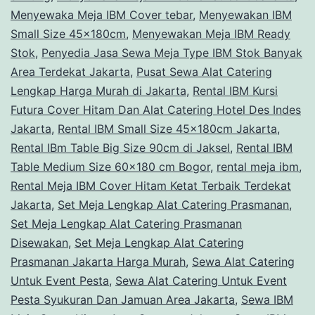
Menyewaka Meja IBM Cover tebar
,
Menyewakan IBM
Small Size 45x180cm
,
Menyewakan Meja IBM Ready
Stok
,
Penyedia Jasa Sewa Meja Type IBM Stok Banyak
Area Terdekat Jakarta
,
Pusat Sewa Alat Catering
Lengkap Harga Murah di Jakarta
,
Rental IBM Kursi
Futura Cover Hitam Dan Alat Catering Hotel Des Indes
Jakarta
,
Rental IBM Small Size 45x180cm Jakarta
,
Rental IBm Table Big Size 90cm di Jaksel
,
Rental IBM
Table Medium Size 60x180 cm Bogor
,
rental meja ibm
,
Rental Meja IBM Cover Hitam Ketat Terbaik Terdekat
Jakarta
,
Set Meja Lengkap Alat Catering Prasmanan
,
Set Meja Lengkap Alat Catering Prasmanan
Disewakan
,
Set Meja Lengkap Alat Catering
Prasmanan Jakarta Harga Murah
,
Sewa Alat Catering
Untuk Event Pesta
,
Sewa Alat Catering Untuk Event
Pesta Syukuran Dan Jamuan Area Jakarta
,
Sewa IBM