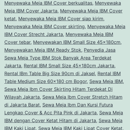
Menyewaka Meja IBM Cover berkualitas
,
Menyewaka
Meja IBM Cover Jakarta
,
Menyewaka Meja IBM Cover
ketat
,
Menyewaka Meja IBM Cover siap kirim
,
Menyewaka Meja IBM Cover skirting
,
Menyewaka Meja
IBM Cover Strecht Jakarta
,
Menyewaka Meja IBM
Cover tebar
,
Menyewakan IBM Small Size 45x180cm
,
Menyewakan Meja IBM Ready Stok
,
Penyedia Jasa
Sewa Meja Type IBM Stok Banyak Area Terdekat
Jakarta
,
Rental IBM Small Size 45x180cm Jakarta
,
Rental IBm Table Big Size 90cm di Jaksel
,
Rental IBM
Table Medium Size 60x180 cm Bogor
,
Sewa Meja IBM
,
Sewa Meja Ibm Cover Skirting Hitam Terdekat Di
Wilayah Jakarta
,
Sewa Meja Ibm Cover Stretch Hitam
di Jakarta Barat
,
Sewa Meja Ibm Dan Kursi Futura
Lengkap Cover & Acc Pita Pink di Jakarta
,
Sewa Meja
IBM dengan Cover Ketat Hitam di Jakarta
,
Sewa Meja
IBM Kaki Lipat
,
Sewa Meja IBM Kaki Lipat Cover Ketat
,