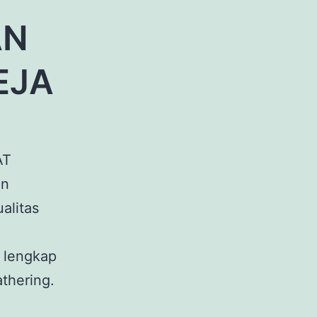
AN
EJA
AT
an
alitas
 lengkap
thering.