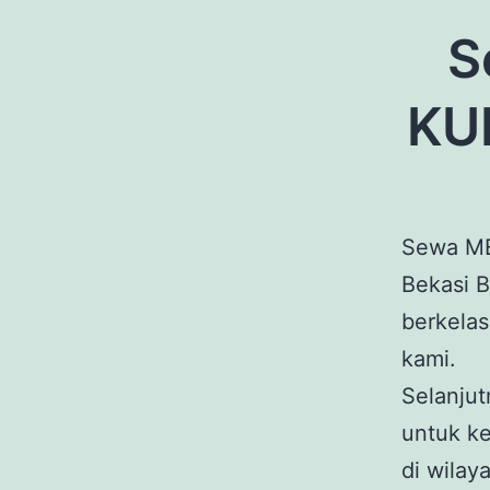
S
KU
Sewa M
Bekasi B
berkela
kami.
Selanju
untuk ke
di wilay