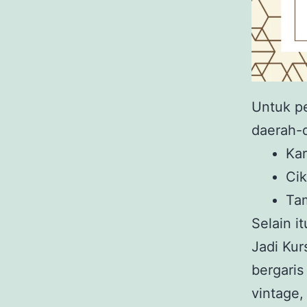
Untuk pe
daerah-d
Kar
Ci
Tam
Selain it
Jadi Kur
bergaris
vintage,