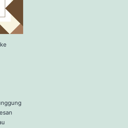
 ke
punggung
kesan
au