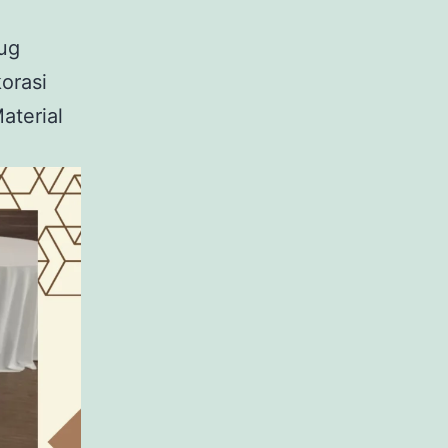
ug
orasi
aterial