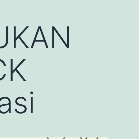
UKAN
CK
asi