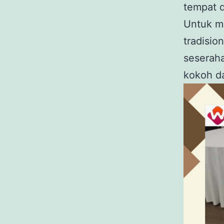
tempat 
Untuk m
tradisio
seseraha
kokoh da