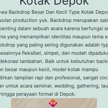
Kotak Depok
ewa Backdrop Besar Dan Kecil Type Kotak Depo
wulan production yuk. Backdrop merupakan sal
enting dalam sebuah acara karena berfungsi s
ama yang menampilkan identitas maupun tema e
ckdrop yang paling sering digunakan adalah typ
esainnya fleksibel, simpel, dan mudah dipaduk
dekorasi tambahan. Baik untuk kebutuhan back
an besar maupun kecil, model kotak mampu
rkan tampilan rapi dan profesional, sangat co
n untuk acara seminar, wedding, gathering, la
hingga perayaan formal di Depok.