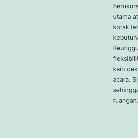
berukura
utama at
kotak le
kebutuha
Keunggu
fleksibi
kain dek
acara. S
sehingga
ruangan