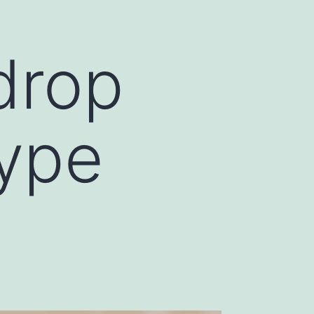
drop
Type