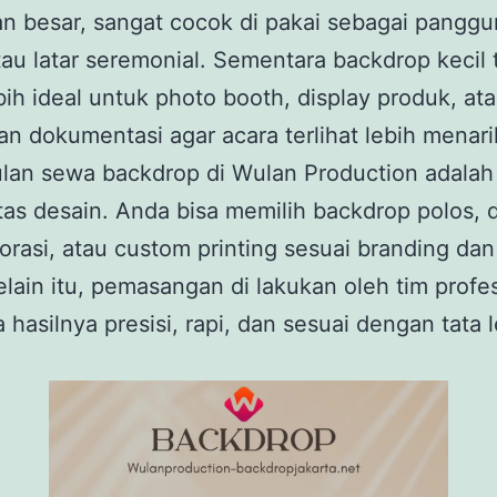
n besar, sangat cocok di pakai sebagai pangg
au latar seremonial. Sementara backdrop kecil 
bih ideal untuk photo booth, display produk, at
n dokumentasi agar acara terlihat lebih menari
lan sewa backdrop di Wulan Production adalah
litas desain. Anda bisa memilih backdrop polos, di
orasi, atau custom printing sesuai branding da
elain itu, pemasangan di lakukan oleh tim profe
 hasilnya presisi, rapi, dan sesuai dengan tata 
.