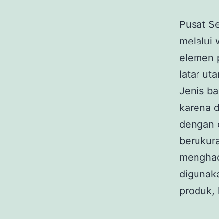
Pusat S
melalui 
elemen p
latar ut
Jenis ba
karena d
dengan 
berukur
menghadi
digunaka
produk, 