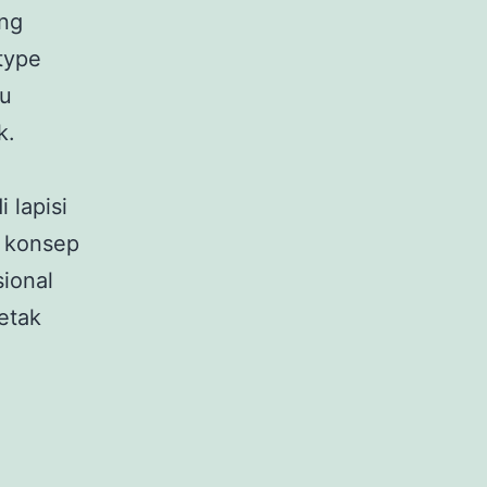
ung
type
au
k.
 lapisi
n konsep
sional
letak