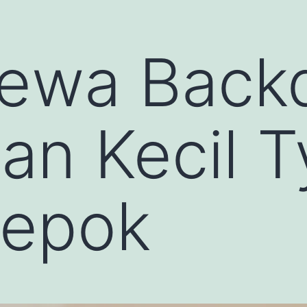
Sewa Back
an Kecil 
Depok