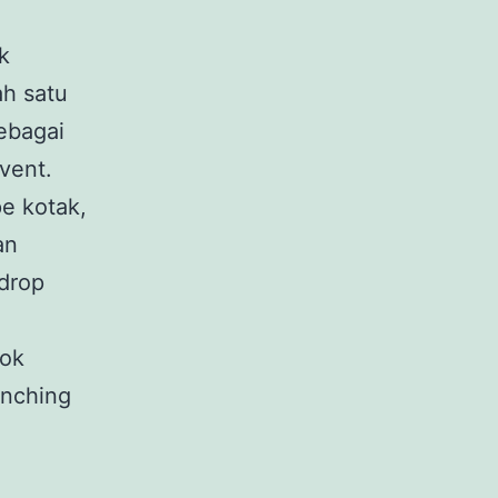
k
ah satu
ebagai
vent.
e kotak,
an
drop
cok
unching