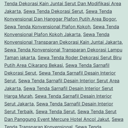
Tenda Dekorasi Kain Juntai Serut Dan Modifikasi Area
Jakarta
,
Sewa Tenda Dekorasi Serut
,
Sewa Tenda
Konvensional Dan Hanggar Plafon Putih Area Bogor
,
Sewa Tenda Konvensional Plafon Kokoh
,
Sewa Tenda
Konvensional Plafon Kokoh Jakarta
,
Sewa Tenda
Konvensional Transparan Dekorasi Kain Juntai Jakarta
,
Sewa Tenda Konvensional Transparan Dekorasi Lampu
Taman jakarta
,
Sewa Tenda Roder Dekorasi Serut Biru
Putih Area Cikarang Bekasi
,
Sewa Tenda Sarnafil
Dekorasi Serut
,
Sewa Tenda Sarnafil Desain Interior
Serut
,
Sewa Tenda Sarnafil Desain Interior Serut Area
Jakarta
,
Sewa Tenda Sarnafil Desain Interior Serut
Harga Murah
,
Sewa Tenda Sarnafil Desain Interior
Serut Jakarta
,
Sewa Tenda Sarnafil Desain Interior
Serut Terbaik
,
Sewa Tenda Serut
,
Sewa Tenda Serut
Dan Panggung Event Mercure Hotel Ancol Jakut
,
Sewa
Tenda Transparan Konvensional
,
Sewa Tenda