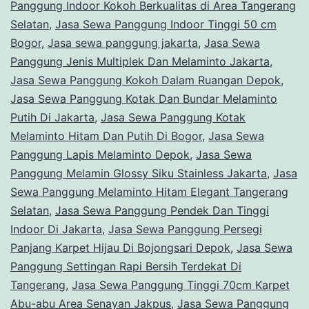
Panggung Indoor Kokoh Berkualitas di Area Tangerang
Selatan
,
Jasa Sewa Panggung Indoor Tinggi 50 cm
Bogor
,
Jasa sewa panggung jakarta
,
Jasa Sewa
Panggung Jenis Multiplek Dan Melaminto Jakarta
,
Jasa Sewa Panggung Kokoh Dalam Ruangan Depok
,
Jasa Sewa Panggung Kotak Dan Bundar Melaminto
Putih Di Jakarta
,
Jasa Sewa Panggung Kotak
Melaminto Hitam Dan Putih Di Bogor
,
Jasa Sewa
Panggung Lapis Melaminto Depok
,
Jasa Sewa
Panggung Melamin Glossy Siku Stainless Jakarta
,
Jasa
Sewa Panggung Melaminto Hitam Elegant Tangerang
Selatan
,
Jasa Sewa Panggung Pendek Dan Tinggi
Indoor Di Jakarta
,
Jasa Sewa Panggung Persegi
Panjang Karpet Hijau Di Bojongsari Depok
,
Jasa Sewa
Panggung Settingan Rapi Bersih Terdekat Di
Tangerang
,
Jasa Sewa Panggung Tinggi 70cm Karpet
Abu-abu Area Senayan Jakpus
,
Jasa Sewa Panggung