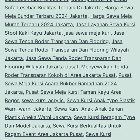
Sofa Lesehan Kualitas Terbaik Di Jakarta
,
Harga Sewa
Meja Bundar Terbaru 2024 Jakarta
,
Harga Sewa Meja
Murah Terbaru 2024 Jakarta
,
Jasa Layanan Sewa Kursi
Stool Kaki Kayu Jakarta
,
jasa sewa meja kuri
,
Jasa
Sewa Tenda Roder Transparan Dan Flooring
,
Jasa
Sewa Tenda Roder Transparan Dan Flooring Wilayah
Jakarta
,
Jasa Sewa Tenda Roder Transparan Dan
Flooring Wilayah Jakarta pusat
,
Menyewakan Tenda
Roder Transparan Kokoh di Area Jakarta Pusat
,
Pusat
Sewa Meja Kursi Acara Bukber Ramadhan 2024
Jakarta
,
Pusat Sewa Meja Kursi Taman Kayu Area
Bogor
,
sewa kursi acrylic
,
Sewa Kursi Anak type Plastik
Warn-warni Jakarta
,
Sewa Kursi Anak-Anak Bahan
Plastik Aneka Warni Jakarta
,
Sewa Kursi Beragam Type
Dan Model Jakarta
,
Sewa Kursi Berkualitas Untuk
Ragam Event Area Jakarta Pusat
,
Sewa Kursi