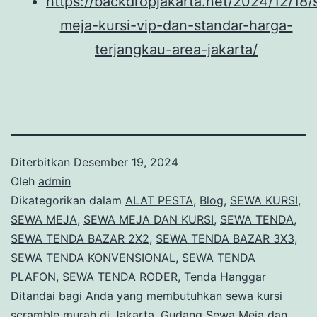
https://backdropjakarta.net/2024/12/18
meja-kursi-vip-dan-standar-harga-
terjangkau-area-jakarta/
Diterbitkan
Desember 19, 2024
Oleh
admin
Dikategorikan dalam
ALAT PESTA
,
Blog
,
SEWA KURSI
,
SEWA MEJA
,
SEWA MEJA DAN KURSI
,
SEWA TENDA
,
SEWA TENDA BAZAR 2X2
,
SEWA TENDA BAZAR 3X3
,
SEWA TENDA KONVENSIONAL
,
SEWA TENDA
PLAFON
,
SEWA TENDA RODER
,
Tenda Hanggar
Ditandai
bagi Anda yang membutuhkan sewa kursi
scramble murah di Jakarta
,
Gudang Sewa Meja dan