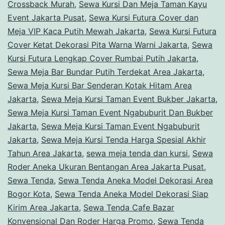
Crossback Murah
,
Sewa Kursi Dan Meja Taman Kayu
Event Jakarta Pusat
,
Sewa Kursi Futura Cover dan
Meja VIP Kaca Putih Mewah Jakarta
,
Sewa Kursi Futura
Cover Ketat Dekorasi Pita Warna Warni Jakarta
,
Sewa
Kursi Futura Lengkap Cover Rumbai Putih Jakarta
,
Sewa Meja Bar Bundar Putih Terdekat Area Jakarta
,
Sewa Meja Kursi Bar Senderan Kotak Hitam Area
Jakarta
,
Sewa Meja Kursi Taman Event Bukber Jakarta
,
Sewa Meja Kursi Taman Event Ngabuburit Dan Bukber
Jakarta
,
Sewa Meja Kursi Taman Event Ngabuburit
Jakarta
,
Sewa Meja Kursi Tenda Harga Spesial Akhir
Tahun Area Jakarta
,
sewa meja tenda dan kursi
,
Sewa
Roder Aneka Ukuran Bentangan Area Jakarta Pusat
,
Sewa Tenda
,
Sewa Tenda Aneka Model Dekorasi Area
Bogor Kota
,
Sewa Tenda Aneka Model Dekorasi Siap
Kirim Area Jakarta
,
Sewa Tenda Cafe Bazar
Konvensional Dan Roder Harga Promo
,
Sewa Tenda