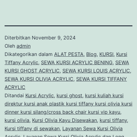
Diterbitkan
November 9, 2024
Oleh
admin
Dikategorikan dalam
ALAT PESTA
,
Blog
,
KURSI
,
Kursi
Tiffany Acrylic
,
SEWA KURSI ACRYLIC BENING
,
SEWA
KURSI GHOST ACRYLIC
,
SEWA KURSI LOUIS ACRYLIC
,
SEWA KURSI OLIVIA ACRYLIC
,
SEWA KURSI TIFFANY
ACRYLIC
Ditandai
Kursi Acrylic
,
kursi ghost
,
kursi kuliah kursi
direktur kursi anak plastik kursi tiffany kursi olivia kursi
dinner kursi silang/cross back chair kursi vip kayu
,
kursi olivia
,
Kursi Olivia Kayu Disewakan
,
kursi tiffany
,
Kursi tiffany di sewakan
,
Layanan Sewa Kursi Olivia
Acrylic
,
Layanan Sewa Kursi Olivia Acrylic dan Long