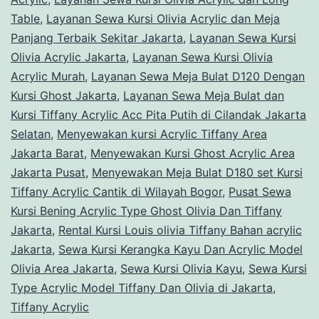
Table
,
Layanan Sewa Kursi Olivia Acrylic dan Meja
Panjang Terbaik Sekitar Jakarta
,
Layanan Sewa Kursi
Olivia Acrylic Jakarta
,
Layanan Sewa Kursi Olivia
Acrylic Murah
,
Layanan Sewa Meja Bulat D120 Dengan
Kursi Ghost Jakarta
,
Layanan Sewa Meja Bulat dan
Kursi Tiffany Acrylic Acc Pita Putih di Cilandak Jakarta
Selatan
,
Menyewakan kursi Acrylic Tiffany Area
Jakarta Barat
,
Menyewakan Kursi Ghost Acrylic Area
Jakarta Pusat
,
Menyewakan Meja Bulat D180 set Kursi
Tiffany Acrylic Cantik di Wilayah Bogor
,
Pusat Sewa
Kursi Bening Acrylic Type Ghost Olivia Dan Tiffany
Jakarta
,
Rental Kursi Louis olivia Tiffany Bahan acrylic
Jakarta
,
Sewa Kursi Kerangka Kayu Dan Acrylic Model
Olivia Area Jakarta
,
Sewa Kursi Olivia Kayu
,
Sewa Kursi
Type Acrylic Model Tiffany Dan Olivia di Jakarta
,
Tiffany Acrylic