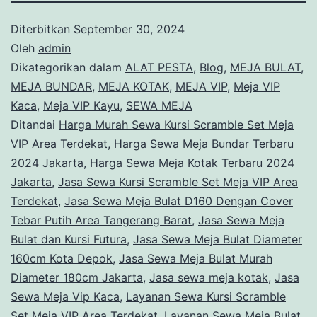
Diterbitkan
September 30, 2024
Oleh
admin
Dikategorikan dalam
ALAT PESTA
,
Blog
,
MEJA BULAT
,
MEJA BUNDAR
,
MEJA KOTAK
,
MEJA VIP
,
Meja VIP
Kaca
,
Meja VIP Kayu
,
SEWA MEJA
Ditandai
Harga Murah Sewa Kursi Scramble Set Meja
VIP Area Terdekat
,
Harga Sewa Meja Bundar Terbaru
2024 Jakarta
,
Harga Sewa Meja Kotak Terbaru 2024
Jakarta
,
Jasa Sewa Kursi Scramble Set Meja VIP Area
Terdekat
,
Jasa Sewa Meja Bulat D160 Dengan Cover
Tebar Putih Area Tangerang Barat
,
Jasa Sewa Meja
Bulat dan Kursi Futura
,
Jasa Sewa Meja Bulat Diameter
160cm Kota Depok
,
Jasa Sewa Meja Bulat Murah
Diameter 180cm Jakarta
,
Jasa sewa meja kotak
,
Jasa
Sewa Meja Vip Kaca
,
Layanan Sewa Kursi Scramble
Set Meja VIP Area Terdekat
,
Layanan Sewa Meja Bulat