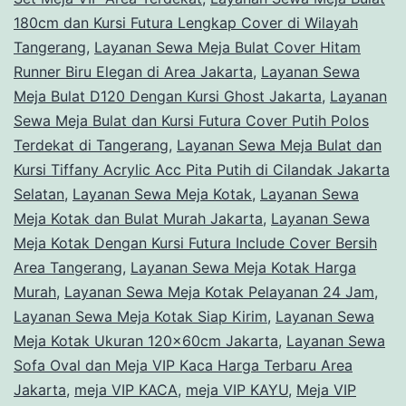
180cm dan Kursi Futura Lengkap Cover di Wilayah
Tangerang
,
Layanan Sewa Meja Bulat Cover Hitam
Runner Biru Elegan di Area Jakarta
,
Layanan Sewa
Meja Bulat D120 Dengan Kursi Ghost Jakarta
,
Layanan
Sewa Meja Bulat dan Kursi Futura Cover Putih Polos
Terdekat di Tangerang
,
Layanan Sewa Meja Bulat dan
Kursi Tiffany Acrylic Acc Pita Putih di Cilandak Jakarta
Selatan
,
Layanan Sewa Meja Kotak
,
Layanan Sewa
Meja Kotak dan Bulat Murah Jakarta
,
Layanan Sewa
Meja Kotak Dengan Kursi Futura Include Cover Bersih
Area Tangerang
,
Layanan Sewa Meja Kotak Harga
Murah
,
Layanan Sewa Meja Kotak Pelayanan 24 Jam
,
Layanan Sewa Meja Kotak Siap Kirim
,
Layanan Sewa
Meja Kotak Ukuran 120x60cm Jakarta
,
Layanan Sewa
Sofa Oval dan Meja VIP Kaca Harga Terbaru Area
Jakarta
,
meja VIP KACA
,
meja VIP KAYU
,
Meja VIP