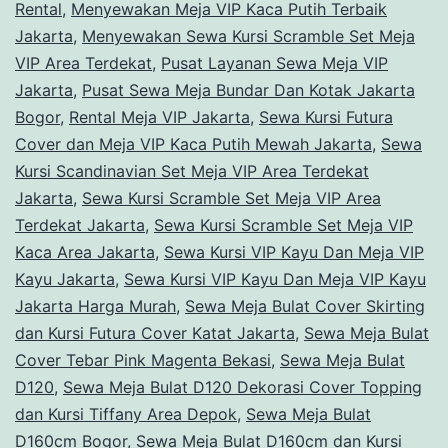
Rental
,
Menyewakan Meja VIP Kaca Putih Terbaik
Jakarta
,
Menyewakan Sewa Kursi Scramble Set Meja
VIP Area Terdekat
,
Pusat Layanan Sewa Meja VIP
Jakarta
,
Pusat Sewa Meja Bundar Dan Kotak Jakarta
Bogor
,
Rental Meja VIP Jakarta
,
Sewa Kursi Futura
Cover dan Meja VIP Kaca Putih Mewah Jakarta
,
Sewa
Kursi Scandinavian Set Meja VIP Area Terdekat
Jakarta
,
Sewa Kursi Scramble Set Meja VIP Area
Terdekat Jakarta
,
Sewa Kursi Scramble Set Meja VIP
Kaca Area Jakarta
,
Sewa Kursi VIP Kayu Dan Meja VIP
Kayu Jakarta
,
Sewa Kursi VIP Kayu Dan Meja VIP Kayu
Jakarta Harga Murah
,
Sewa Meja Bulat Cover Skirting
dan Kursi Futura Cover Katat Jakarta
,
Sewa Meja Bulat
Cover Tebar Pink Magenta Bekasi
,
Sewa Meja Bulat
D120
,
Sewa Meja Bulat D120 Dekorasi Cover Topping
dan Kursi Tiffany Area Depok
,
Sewa Meja Bulat
D160cm Bogor
,
Sewa Meja Bulat D160cm dan Kursi