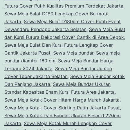
Futura Cover Putih Kualitas Premium Terdekat Jakarta
,
Sewa Meja Bulat D180 Lengkap Cover Bermotif
Jakarta
,
Sewa Meja Bulat D180cm Cover Putih Event
Dewandaru Pendopo Jakarta Selatan
,
Sewa Meja Bulat
dan Kursi Futura Dekorasi Cover Cantik di Area Depok
,
Sewa Meja Bulat Dan Kursi Futura Lengkap Cover
Cantik Jakarta Pusat
,
Sewa Meja bundar
,
Sewa meja
bundar diamter 160 cm
,
Sewa Meja Bundar Harga
Terbaru 2024 Jakarta
,
Sewa Meja Bundar Jumbo
Cover Tebar Jakarta Selatan
,
Sewa Meja Bundar Kotak
Dan Panjang Jakarta
,
Sewa Meja Bundar Ukuran
Standar Kapasitas Enam Kursi Futura Area Jakarta
,
Sewa Meja Kotak Cover Hitam Harga Murah Jakarta
,
Sewa Meja Kotak Cover Skirting Putih Jakarta Pusat
,
Sewa Meja Kotak Dan Bundar Ukuran Besar d:220cm
Jakarta
,
Sewa Meja Kotak Murah Lengkap Cover