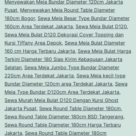
Menyewakan Meja Bundar Diameter 120cm Jakarta
Pusat
,
Menyewakan Meja Round Table Diameter
180cm Bogor
,
Sewa Meja Besar Type Bundar Diameter
160cm Area Terdekat Jakarta
,
Sewa Meja Bulat D120
,
Sewa Meja Bulat D120 Dekorasi Cover Topping dan
Kursi Tiffany Area Depok
,
Sewa Meja Bulat Diameter
160 cm Harga Terbaru Jakarta
,
Sewa Meja Bulat Harga
Terkini Diameter 180 Siap Kirim Kebagusan Jakarta
Selatan
,
Sewa Meja Jumbo Type Bundar Diameter
220cm Area Terdekat Jakarta
,
Sewa Meja kecil type
Bundar Diameter 120cm area Terdekat Jakarta
,
Sewa
Meja Type Bundar D120cm Area Terdekat Jakarta
,
Sewa Murah Meja Bulat D120 Dengan Kursi Ghost
Jakarta Pusat
,
Sewa Round Table Diameter 180cm
,
Sewa Round Table Diameter 180cm BSD Tangerang
,
Sewa Round Table Diameter 180cm Harga Terbaru
Jakarta
,
Sewa Round Table Diameter 180cm