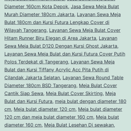
Diameter 160cm Kota Depok
,
Jasa Sewa Meja Bulat
Murah Diameter 180cm Jakarta
,
Layanan Sewa Meja
Bulat 180cm dan Kursi Futura Lengkap Cover di
Wilayah Tangerang
,
Layanan Sewa Meja Bulat Cover
Hitam Runner Biru Elegan di Area Jakarta
,
Layanan
Sewa Meja Bulat D120 Dengan Kursi Ghost Jakarta
,
Layanan Sewa Meja Bulat dan Kursi Futura Cover Putih
Polos Terdekat di Tangerang
,
Layanan Sewa Meja
Bulat dan Kursi Tiffany Acrylic Acc Pita Putih di
Cilandak Jakarta Selatan
,
Layanan Sewa Round Table
Diameter 180cm BSD Tangerang
,
Meja Bulat Cover
Cantik Siap Sewa
,
Meja Bulat Cover Skirting
,
Meja
Bulat dan Kursi Futura
,
meja bulat dengan diameter 180
cm
,
Meja bulat diameter 120 cm
,
Meja bulat diameter
120 cm dan meja bulat diameter 160 cm
,
Meja bulat
diameter 160 cm
,
Meja Bulat Lesehan Di sewakan
,