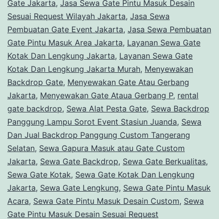
Gate Jakarta
,
Jasa Sewa Gate Pintu Masuk Desain
Sesuai Request Wilayah Jakarta
,
Jasa Sewa
Pembuatan Gate Event Jakarta
,
Jasa Sewa Pembuatan
Gate Pintu Masuk Area Jakarta
,
Layanan Sewa Gate
Kotak Dan Lengkung Jakarta
,
Layanan Sewa Gate
Kotak Dan Lengkung Jakarta Murah
,
Menyewakan
Backdrop Gate
,
Menyewakan Gate Atau Gerbang
Jakarta
,
Menyewakan Gate Ataua Gerbang P
,
rental
gate backdrop
,
Sewa Alat Pesta Gate
,
Sewa Backdrop
Panggung Lampu Sorot Event Stasiun Juanda
,
Sewa
Dan Jual Backdrop Panggung Custom Tangerang
Selatan
,
Sewa Gapura Masuk atau Gate Custom
Jakarta
,
Sewa Gate Backdrop
,
Sewa Gate Berkualitas
,
Sewa Gate Kotak
,
Sewa Gate Kotak Dan Lengkung
Jakarta
,
Sewa Gate Lengkung
,
Sewa Gate Pintu Masuk
Acara
,
Sewa Gate Pintu Masuk Desain Custom
,
Sewa
Gate Pintu Masuk Desain Sesuai Request