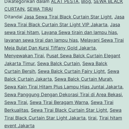
Dikategorikan dalam
ALAT PESTA
,
Blog
,
SEWA BLACK
CURTAIN
,
SEWA TIRAI
Ditandai
Jasa Sewa Tirai Black Curtain Star Light
,
Jasa
Sewa Tirai Black Curtain Star Light VIP Jakarta
,
Jasa
sewa tirai hitam
,
Layana Sewa tirain dan lampu hias
,
layanan sewa tirai dan lampu hias
,
Melayani Sewa Tirai
Meja Bulat Dan Kursi Tiffany Gold Jakarta
,
Menyewakan Tirai
,
Pusat Sewa Balck Curtain Elegant
Jakarta Timur
,
Sewa Balck Curtain
,
Sewa Balck
Curtain Bersih
,
Sewa Balck Curtain Fairy Light
,
Sewa
Balck Curtain Jakarta
,
Sewa Balck Curtain Murah
,
Sewa Kain Tirai Hitam Plus Lampu Hias Juntai Jakarta
,
Sewa Panggung Dengan Dekorasi Tirai di Area Bekasi
,
Sewa Tirai
,
Sewa Tirai Beragam Warna
,
Sewa Tirai
Berkualitas
,
Sewa Tirai Black Curtain Star Light
,
Sewa
Tirai Black Curtain Star Light Jakarta
,
tirai
,
Tirai hitam
event Jakarta