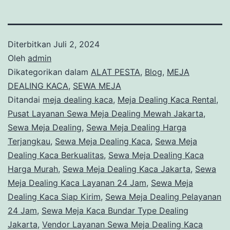
Diterbitkan
Juli 2, 2024
Oleh
admin
Dikategorikan dalam
ALAT PESTA
,
Blog
,
MEJA
DEALING KACA
,
SEWA MEJA
Ditandai
meja dealing kaca
,
Meja Dealing Kaca Rental
,
Pusat Layanan Sewa Meja Dealing Mewah Jakarta
,
Sewa Meja Dealing
,
Sewa Meja Dealing Harga
Terjangkau
,
Sewa Meja Dealing Kaca
,
Sewa Meja
Dealing Kaca Berkualitas
,
Sewa Meja Dealing Kaca
Harga Murah
,
Sewa Meja Dealing Kaca Jakarta
,
Sewa
Meja Dealing Kaca Layanan 24 Jam
,
Sewa Meja
Dealing Kaca Siap Kirim
,
Sewa Meja Dealing Pelayanan
24 Jam
,
Sewa Meja Kaca Bundar Type Dealing
Jakarta
,
Vendor Layanan Sewa Meja Dealing Kaca