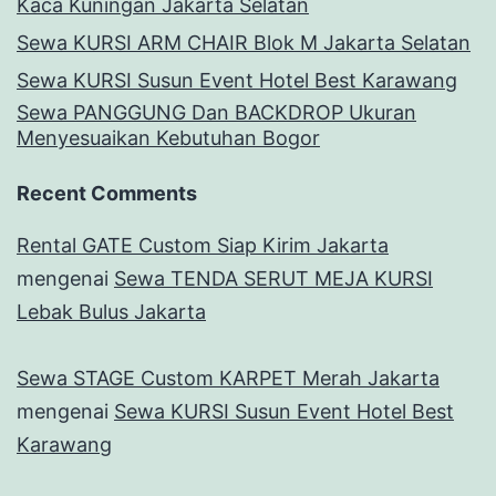
Kaca Kuningan Jakarta Selatan
Sewa KURSI ARM CHAIR Blok M Jakarta Selatan
Sewa KURSI Susun Event Hotel Best Karawang
Sewa PANGGUNG Dan BACKDROP Ukuran
Menyesuaikan Kebutuhan Bogor
Recent Comments
Rental GATE Custom Siap Kirim Jakarta
mengenai
Sewa TENDA SERUT MEJA KURSI
Lebak Bulus Jakarta
Sewa STAGE Custom KARPET Merah Jakarta
mengenai
Sewa KURSI Susun Event Hotel Best
Karawang