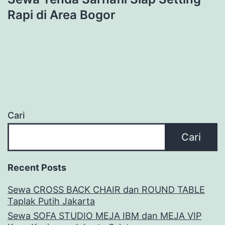
Rapi di Area Bogor
Cari
Cari
Recent Posts
Sewa CROSS BACK CHAIR dan ROUND TABLE
Taplak Putih Jakarta
Sewa SOFA STUDIO MEJA IBM dan MEJA VIP