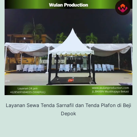
Layanan Sewa Tenda Sarnafil dan Tenda Plafon di Beji
Depok