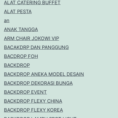
ALAT CATERING BUFFET
ALAT PESTA
an
ANAK TANGGA
ARM CHAIR JOKOWI VIP
BACAKDRP DAN PANGGUNG
BACDROP FOH
BACKDROP
BACKDROP ANEKA MODEL DESAIN
BACKDROP DEKORASI BUNGA
BACKDROP EVENT
BACKDROP FLEXY CHINA
BACKDROP FLEXY KOREA