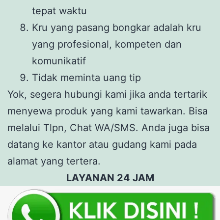
tepat waktu
Kru yang pasang bongkar adalah kru
yang profesional, kompeten dan
komunikatif
Tidak meminta uang tip
Yok, segera hubungi kami jika anda tertarik
menyewa produk yang kami tawarkan. Bisa
melalui Tlpn, Chat WA/SMS. Anda juga bisa
datang ke kantor atau gudang kami pada
alamat yang tertera.
LAYANAN 24 JAM