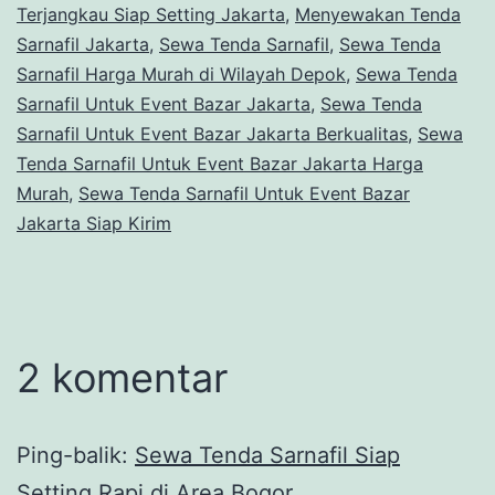
Terjangkau Siap Setting Jakarta
,
Menyewakan Tenda
Sarnafil Jakarta
,
Sewa Tenda Sarnafil
,
Sewa Tenda
Sarnafil Harga Murah di Wilayah Depok
,
Sewa Tenda
Sarnafil Untuk Event Bazar Jakarta
,
Sewa Tenda
Sarnafil Untuk Event Bazar Jakarta Berkualitas
,
Sewa
Tenda Sarnafil Untuk Event Bazar Jakarta Harga
Murah
,
Sewa Tenda Sarnafil Untuk Event Bazar
Jakarta Siap Kirim
2 komentar
Ping-balik:
Sewa Tenda Sarnafil Siap
Setting Rapi di Area Bogor