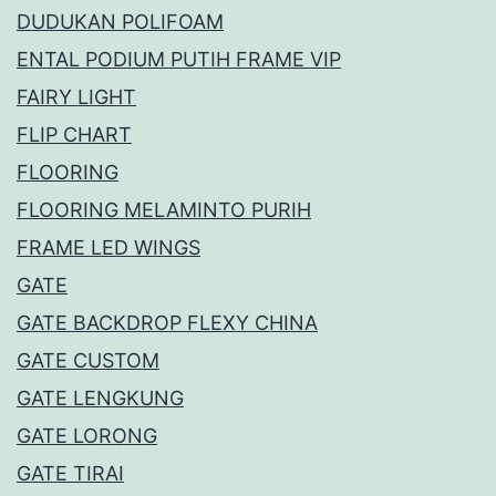
DUDUKAN POLIFOAM
ENTAL PODIUM PUTIH FRAME VIP
FAIRY LIGHT
FLIP CHART
FLOORING
FLOORING MELAMINTO PURIH
FRAME LED WINGS
GATE
GATE BACKDROP FLEXY CHINA
GATE CUSTOM
GATE LENGKUNG
GATE LORONG
GATE TIRAI