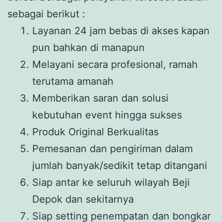
sebagai berikut :
Layanan 24 jam bebas di akses kapan
pun bahkan di manapun
Melayani secara profesional, ramah
terutama amanah
Memberikan saran dan solusi
kebutuhan event hingga sukses
Produk Original Berkualitas
Pemesanan dan pengiriman dalam
jumlah banyak/sedikit tetap ditangani
Siap antar ke seluruh wilayah Beji
Depok dan sekitarnya
Siap setting penempatan dan bongkar