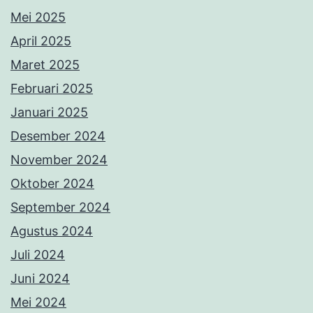
Mei 2025
April 2025
Maret 2025
Februari 2025
Januari 2025
Desember 2024
November 2024
Oktober 2024
September 2024
Agustus 2024
Juli 2024
Juni 2024
Mei 2024