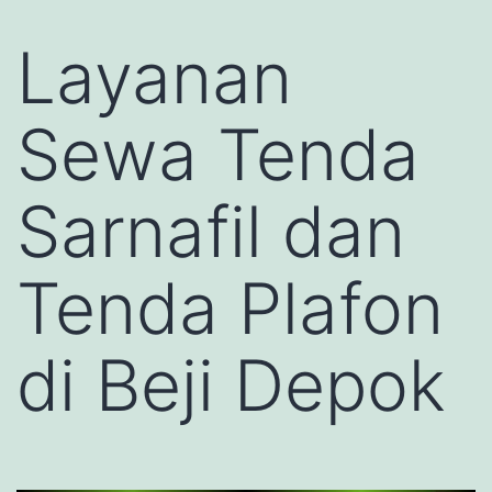
Layanan
Sewa Tenda
Sarnafil dan
Tenda Plafon
di Beji Depok