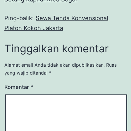
Ping-balik:
Sewa Tenda Konvensional
Plafon Kokoh Jakarta
Tinggalkan komentar
Alamat email Anda tidak akan dipublikasikan.
Ruas
yang wajib ditandai
*
Komentar
*