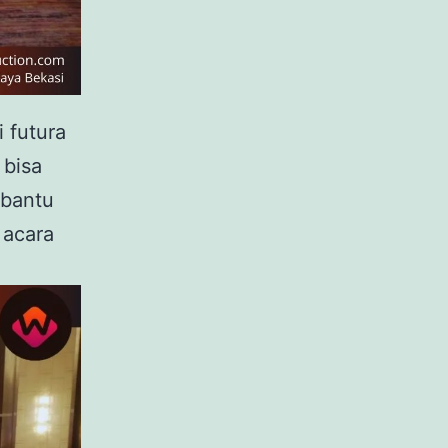
 futura
 bisa
mbantu
 acara