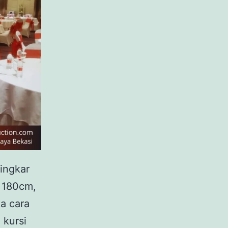
lingkar
 180cm,
a cara
 kursi