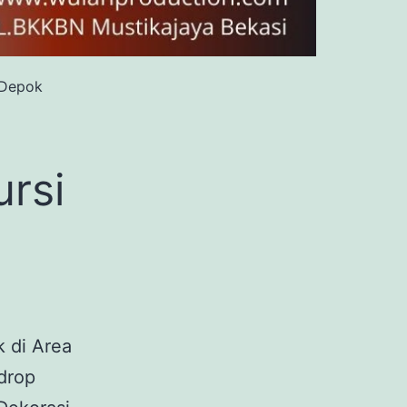
 Depok
rsi
k di Area
drop