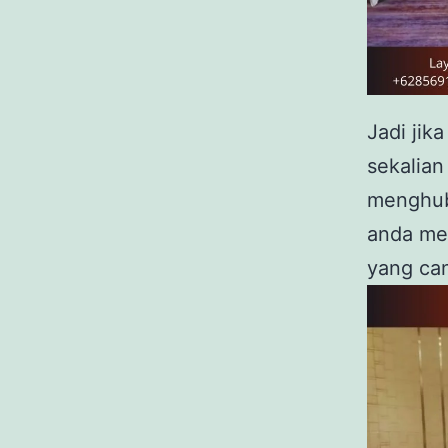
Jadi jik
sekalia
menghub
anda me
yang can