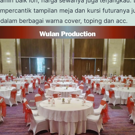
jamin baik loh, harga sewanya juga terjangkau.
percantik tampilan meja dan kursi futuranya j
 dalam berbagai warna cover, toping dan acc.