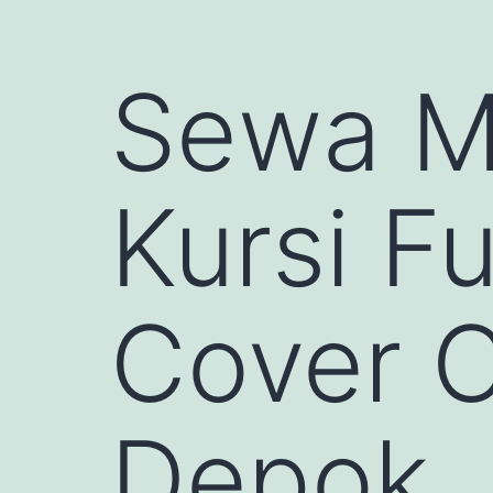
Sewa Me
Kursi F
Cover C
Depok