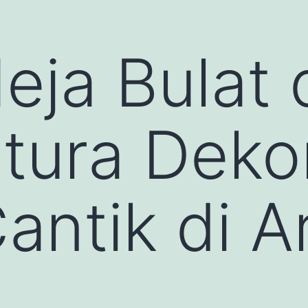
ja Bulat 
utura Deko
antik di A