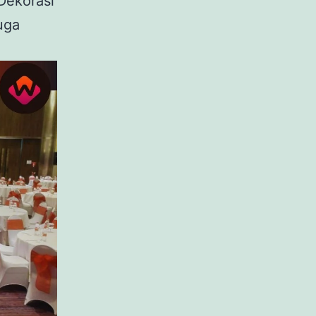
 Dekorasi
uga