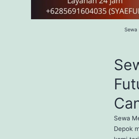
Sewa 
Sew
Fut
Can
Sewa Mej
Depok me