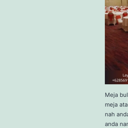
Meja bul
meja at
nah anda
anda nan