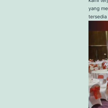
kami ter
yang mem
tersedia