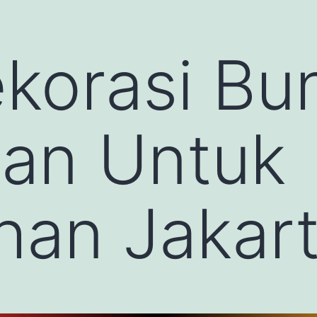
korasi Bu
nan Untuk
han Jakar