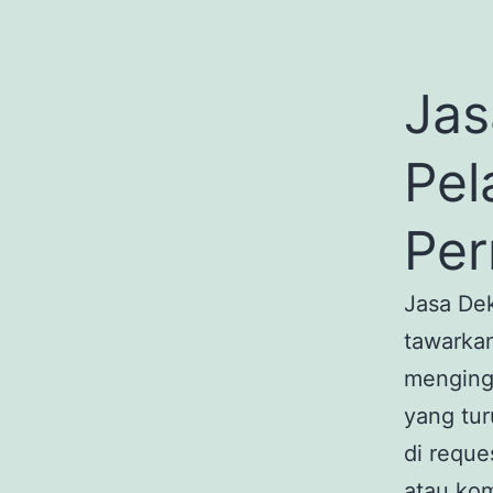
Jas
Pel
Per
Jasa De
tawarkan
mengingi
yang tur
di reque
atau kom