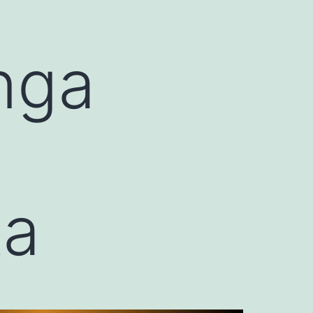
nga
ta