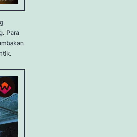
ng
g. Para
dambakan
tik.