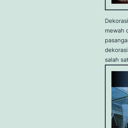
Dekoras
mewah da
pasanga
dekorasi
salah s