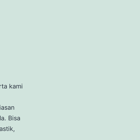
rta kami
iasan
a. Bisa
stik,