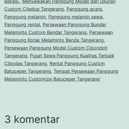
Bekasi.
,
Menyewakan Panggung Model dan Ukuran
Custom Ciledug Tangerang
,
Panggung acara
,
Panggung melamin
,
Panggung melamin sewa
,
Panggung rental
,
Persewaan Panggung Bundar
Melaminto Custom Bendar Tangerang
,
Persewaan
Panggung Kotak Melaminto Benda Tangerang
,
Persewaan Panggung Model Custom Cipondoh
Tangerang
,
Pusat Sewa Panggung Kualitas Terbaik
Cibodas Tangerang
,
Rental Panggung Custom
Batuceper Tangerang
,
Tempat Persewaan Panggung
Melaminto Customize Batuceper Tangerang
3 komentar