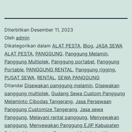
Diterbitkan
Desember 11, 2023
Oleh
admin
Dikategorikan dalam
ALAT PESTA
,
Blog
,
JASA SEWA
ALAT PESTA
,
PANGGUNG
,
Panggung Melamin
,
Panggung Multiplek
,
Panggung portabel
,
Panggung
Portable
,
PANGGUNG RENTAL
,
Panggung rigging
,
PUSAT SEWA
,
RENTAL
,
SEWA PANGGUNG
Ditandai
Disewakan panggung melamin
,
Disewakan
panggung multiplek
,
Gudang Sewa Custom Panggung
Melaminto Cibodas Tangerang
,
Jasa Persewaan
Panggung Customize Tangerang
,
Jasa sewa
Panggung
,
Melayani rental panggung
,
Menyewakan
panggung
,
Menyewakan Panggung EJIP Kabupaten