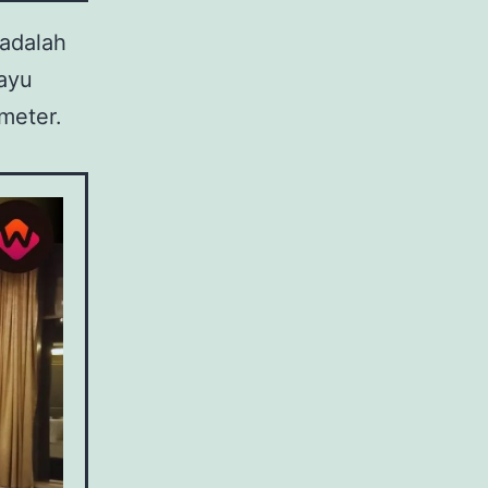
adalah
kayu
imeter.