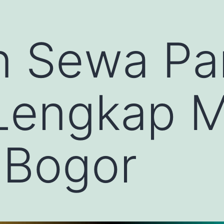
n Sewa P
Lengkap M
 Bogor