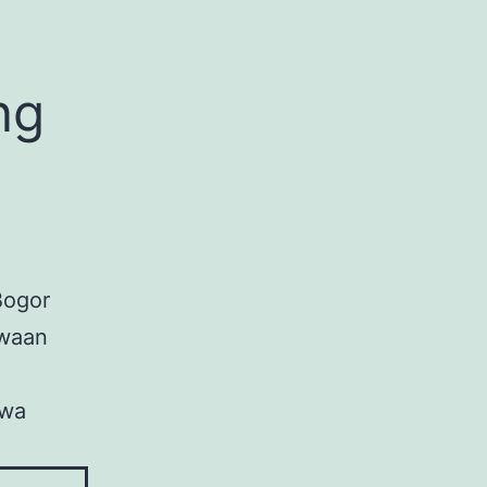
ng
Bogor
ewaan
n
ewa