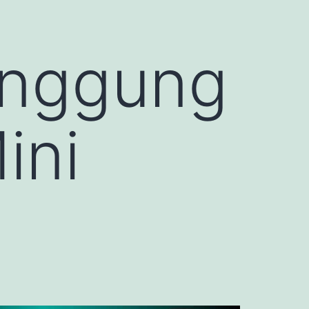
anggung
ini