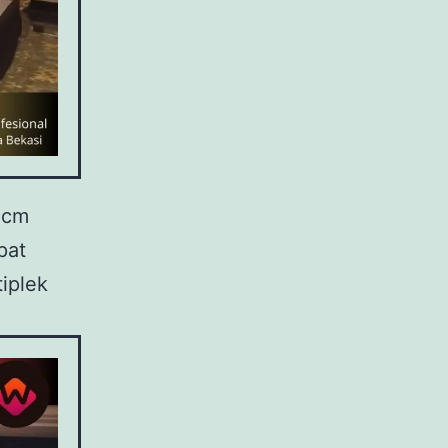
0 cm
pat
iplek