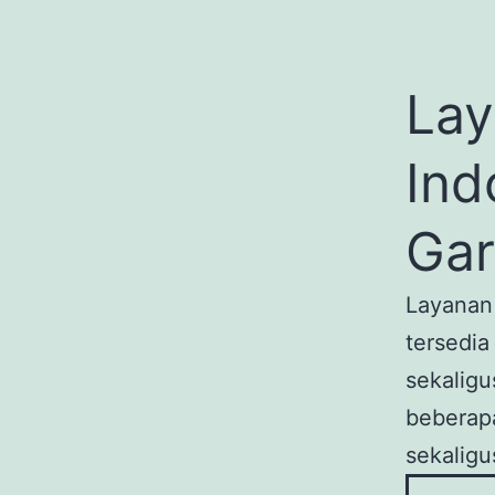
La
Ind
Gar
Layanan
tersedia
sekaligu
beberapa
sekaligu